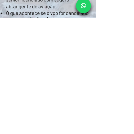
abrangente de aviação.
O que acontece se o voo for cancelado
por causa do clima?
Você tem direito a reembolso
completo ou remarcação prioritária.
Há limite de idade?
Por motivos de segurança, crianças
devem ter no mínimo 6 anos para
participar.
Reserve o Seu Céu
Privativo
Os voos privativos de balão operam
com disponibilidade diária limitada —
fale com a gente pelo WhatsApp para
verificar a disponibilidade e planejar a
sua manhã perfeita na Capadócia.
Reserve já