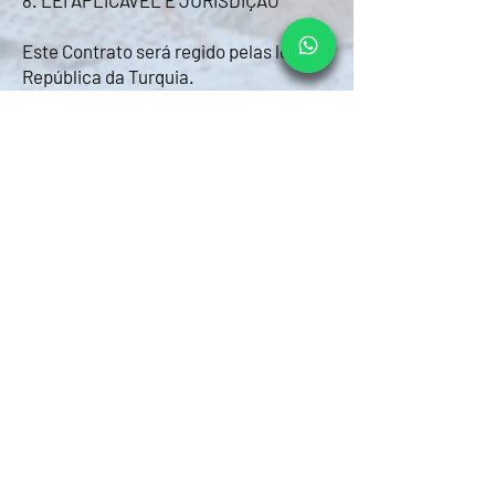
8. LEI APLICÁVEL E JURISDIÇÃO
Este Contrato será regido pelas leis da
República da Turquia.
Em caso de disputa, o Comprador
poderá recorrer aos tribunais
competentes de Nevşehir, República
da Turquia.
9. ALTERAÇÃO DOS TERMOS
O Vendedor reserva-se o direito de
modificar este Contrato a qualquer
momento, sem aviso prévio.
A versão válida será aquela publicada
no momento da reserva. O Comprador
é responsável por revisar os termos
antes de confirmar.