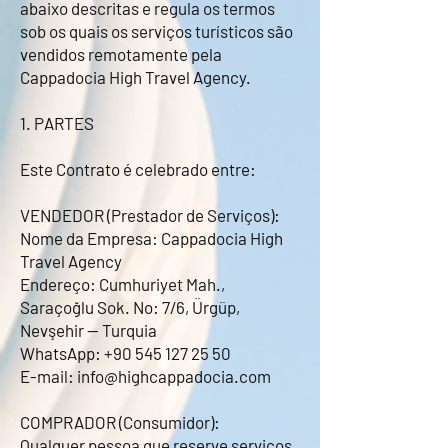
abaixo descritas e regula os termos
sob os quais os serviços turísticos são
vendidos remotamente pela
Cappadocia High Travel Agency.
1. PARTES
Este Contrato é celebrado entre:
VENDEDOR (Prestador de Serviços):
Nome da Empresa: Cappadocia High
Travel Agency
Endereço: Cumhuriyet Mah.,
Saraçoğlu Sok. No: 7/6, Ürgüp,
Nevşehir — Turquia
WhatsApp:
+90 545 127 25 50
E-mail:
info@highcappadocia.com
COMPRADOR (Consumidor):
Qualquer pessoa que reserve serviços