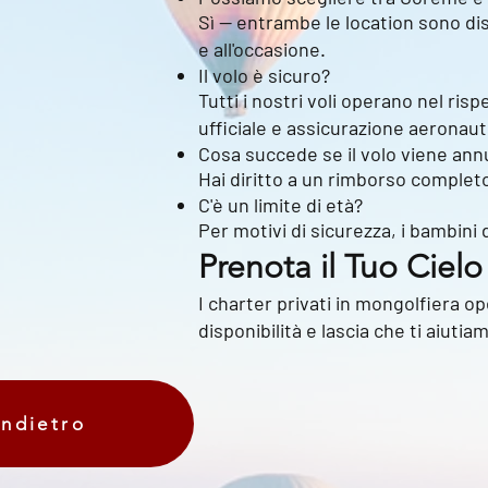
Sì — entrambe le location sono disp
e all'occasione.
Il volo è sicuro?
Tutti i nostri voli operano nel ris
ufficiale e assicurazione aeronau
Cosa succede se il volo viene annu
Hai diritto a un rimborso complet
C'è un limite di età?
Per motivi di sicurezza, i bambini
Prenota il Tuo Cielo
I charter privati in mongolfiera op
disponibilità e lascia che ti aiuti
Indietro