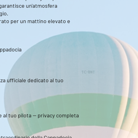
o garantisce un'atmosfera
gio.
urato per un mattino elevato e
appadocia
a ufficiale dedicato al tuo
 al tuo pilota — privacy completa
straordinario della Cappadocia