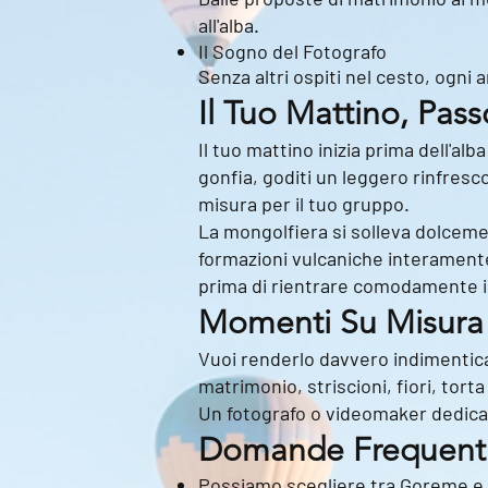
all'alba.
Il Sogno del Fotografo
Senza altri ospiti nel cesto, ogni a
Il Tuo Mattino, Pas
Il tuo mattino inizia prima dell'al
gonfia, goditi un leggero rinfresc
misura per il tuo gruppo.
La mongolfiera si solleva dolcement
formazioni vulcaniche interamente 
prima di rientrare comodamente i
Momenti Su Misura
Vuoi renderlo davvero indimenticab
matrimonio, striscioni, fiori, tort
Un fotografo o videomaker dedica
Domande Frequent
Possiamo scegliere tra Goreme e 