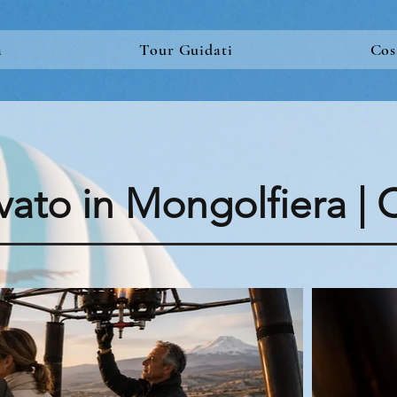
a
Tour Guidati
Cos
ivato in Mongolfiera |