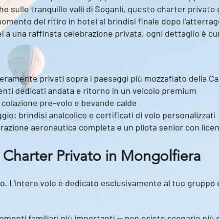
he sulle tranquille valli di Soganli, questo charter privat
nto del ritiro in hotel al brindisi finale dopo l'atterrag
l a una raffinata celebrazione privata, ogni dettaglio è c
teramente privati sopra i paesaggi più mozzafiato della C
enti dedicati andata e ritorno in un veicolo premium
 colazione pre-volo e bevande calde
io: brindisi analcolico e certificati di volo personalizzati
azione aeronautica completa e un pilota senior con licenz
 Charter Privato in Mongolfiera
. L'intero volo è dedicato esclusivamente al tuo gruppo e
e
omenti familiari più importanti — non esiste scenario più 