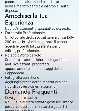
panoramici, aiutandoti a catturare
bellissime foto dentro e intorno all'auto
d'epoca.
Arricchisci la Tua
Esperienza
Upgrade opzionali disponibili su richiesta:
Fotografia Professionale
Un fotografo dedicato catturerà circa 150–
200 foto e brevi video durante il percorso.
Scegli le tue 10 foto preferite per un
editing professionale.
Noleggio Abito da Volo
Crea foto drammatiche ed eleganti con
abiti svolazzanti progettati
appositamente per i paesaggi della
Cappadocia.
Fotografia con Drone
Aggiungi riprese aeree mozzafiato per
ricordi davvero cinematografici.
Domande Frequenti
Devo guidare l'auto?
No — il tuo autista privato gestisce l'intero
percorso così puoi rilassarti e goderti i
panorami e le foto.