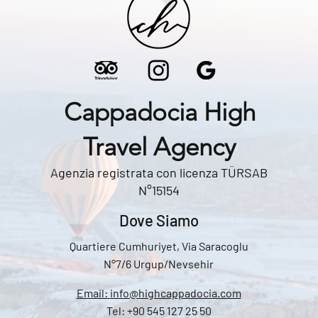
Cappadocia High
Travel Agency
Agenzia registrata con licenza TÜRSAB
N°15154
Dove Siamo
Quartiere Cumhuriyet, Via Saracoglu
N°7/6 Urgup/Nevsehir
Email:
info@highcappadocia.com
Tel: +90 545 127 25 50