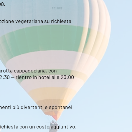
00.
opzione vegetariana su richiesta
ma grotta cappadociana, con
:30 — rientro in hotel alle 23:00
omenti più divertenti e spontanei
 richiesta con un costo aggiuntivo.